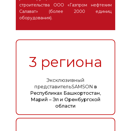
строительства ООО «Газпром нефтехим
Салават» (более 2000 единиц
оборудования).
3 региона
Эксклюзивный
представитель
SAMSON
в
Республиках Башкортостан,
Марий – Эл и Оренбургской
области