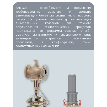
SAMSON – разрабатывает и производит
SA
трубопроводную арматуру и средства
пр
автоматизации более ста десяти лет: от простого
пр
регулятора прямого действия до высокоспециа
Ср
лизированных клапанов для точного
сл
регулирования технологических процессов.
ог
Производственная программа включает в себя
бл
арматуру стандартного и специального ряда
ра
диаметров и материалов, с различными
дв
приводами, в конфигурации, точно
соответствующей назначению.